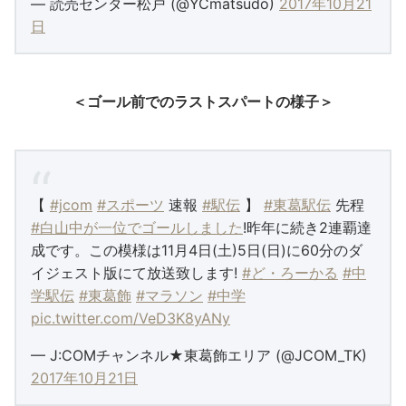
— 読売センター松戸 (@YCmatsudo)
2017年10月21
日
＜ゴール前でのラストスパートの様子＞
【
#jcom
#スポーツ
速報
#駅伝
】
#東葛駅伝
先程
#白山中が一位でゴールしました
!昨年に続き2連覇達
成です。この模様は11月4日(土)5日(日)に60分のダ
イジェスト版にて放送致します!
#ど・ろーかる
#中
学駅伝
#東葛飾
#マラソン
#中学
pic.twitter.com/VeD3K8yANy
— J:COMチャンネル★東葛飾エリア (@JCOM_TK)
2017年10月21日