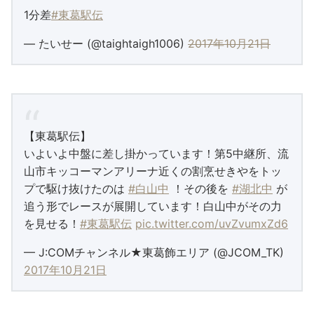
1分差
#東葛駅伝
— たいせー (@taightaigh1006)
2017年10月21日
【東葛駅伝】
いよいよ中盤に差し掛かっています！第5中継所、流
山市キッコーマンアリーナ近くの割烹せきやをトッ
プで駆け抜けたのは
#白山中
！その後を
#湖北中
が
追う形でレースが展開しています！白山中がその力
を見せる！
#東葛駅伝
pic.twitter.com/uvZvumxZd6
— J:COMチャンネル★東葛飾エリア (@JCOM_TK)
2017年10月21日