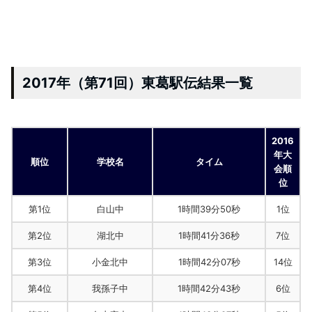
2017年（第71回）東葛駅伝結果一覧
2016
年大
順位
学校名
タイム
会順
位
第1位
白山中
1時間39分50秒
1位
第2位
湖北中
1時間41分36秒
7位
第3位
小金北中
1時間42分07秒
14位
第4位
我孫子中
1時間42分43秒
6位