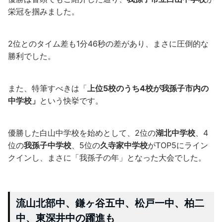
栄冠を掴みました。
2位とのタイム差も1分46秒の差があり、まさに圧倒的な
勝利でした。
また、特筆すべきは「
上位5校のうち4校が我孫子市内の
中学校」
という快挙です。
優勝した白山中学校を始めとして、2位の
湖北中学校
、4
位の
我孫子中学校
、5位の
久寺家中学校
がTOP5にライン
クインし、まさに「我孫子の年」となった大会でした。
流山北部中、鎌ヶ谷五中、松戸一中、柏二
中、東深井中の躍進も