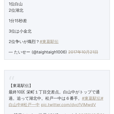
1位白山
2位湖北
1分15秒差
3位は小金北
2位争いが熾烈？
#東葛駅伝
— たいせー (@taightaigh1006)
2017年10月21日
【東葛駅伝】
最終10区 栄町１丁目交差点。白山中がトップで通
過。追って湖北中。松戸一中は６番手。
#東葛駅伝
#
白山中
#松戸一中
pic.twitter.com/dvcfVlMwdV