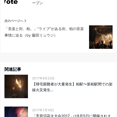
ープン
次のページへ
「音楽と街、柏。」”ライブ”がある街、柏の音楽
事情に迫る（by 藤田リュウジ）
関連記事
2017年9月23日
【帰宅困難者が大量発生】柏駅〜新柏駅間での架
線火災発生...
2017年7月16日
「手賀沼花火大会2017」は8月5日に開催されま