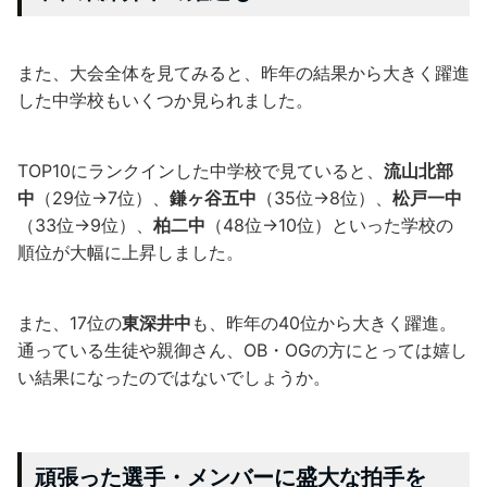
また、大会全体を見てみると、昨年の結果から大きく躍進
した中学校もいくつか見られました。
TOP10にランクインした中学校で見ていると、
流山北部
中
（29位→7位）、
鎌ヶ谷五中
（35位→8位）、
松戸一中
（33位→9位）、
柏二中
（48位→10位）といった学校の
順位が大幅に上昇しました。
また、17位の
東深井中
も、昨年の40位から大きく躍進。
通っている生徒や親御さん、OB・OGの方にとっては嬉し
い結果になったのではないでしょうか。
頑張った選手・メンバーに盛大な拍手を